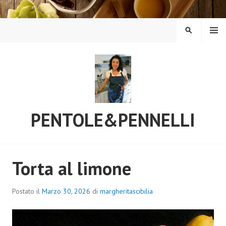
Vai
al
contenuto
MENU
CERCA
PENTOLE&PENNELLI
Torta al limone
Postato il
Marzo 30, 2026
di
margheritascibilia