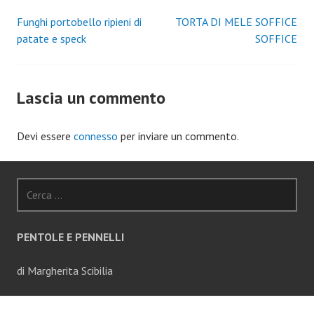
Funghi portobello ripieni di
TORTA DI MELE SOFFICE
Navigazione
patate e speck
SOFFICE
articoli
Lascia un commento
Devi essere
connesso
per inviare un commento.
Ricerca
per:
PENTOLE E PENNELLI
di Margherita Scibilia