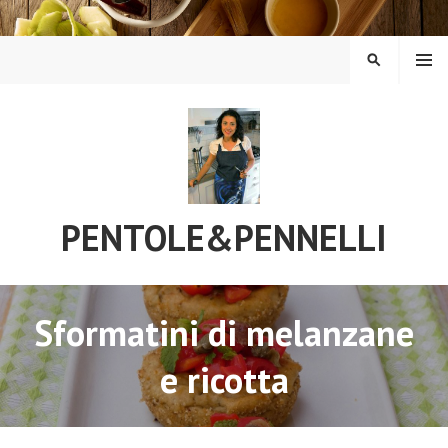
Vai
al
contenuto
MENU
CERCA
PENTOLE&PENNELLI
Sformatini di melanzane
e ricotta