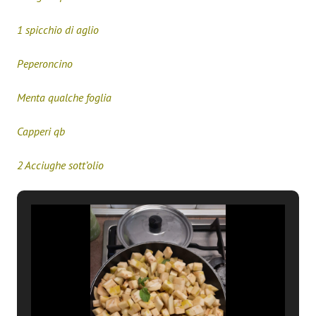
1 spicchio di aglio
Peperoncino
Menta qualche foglia
Capperi qb
2 Acciughe sott’olio