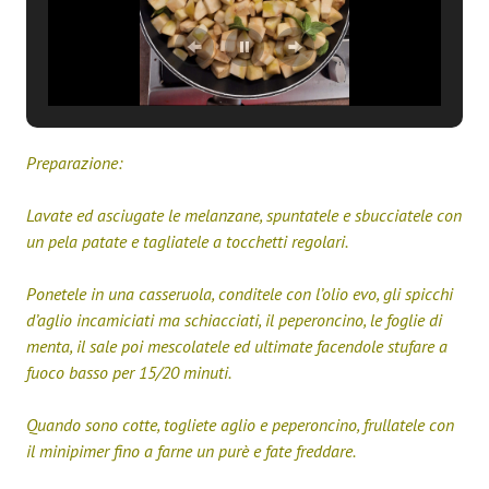
Preparazione:
Lavate ed asciugate le melanzane, spuntatele e sbucciatele con
un pela patate e tagliatele a tocchetti regolari.
Ponetele in una casseruola, conditele con l’olio evo, gli spicchi
d’aglio incamiciati ma schiacciati, il peperoncino, le foglie di
menta, il sale poi mescolatele ed ultimate facendole stufare a
fuoco basso per 15/20 minuti.
Quando sono cotte, togliete aglio e peperoncino, frullatele con
il minipimer fino a farne un purè e fate freddare.