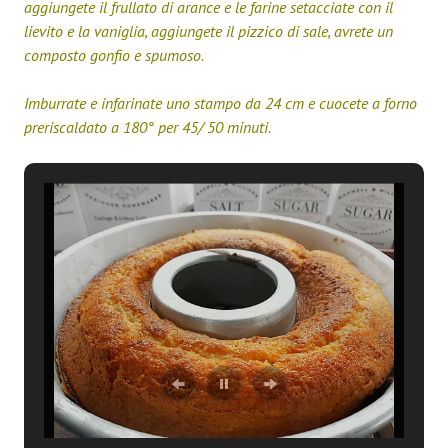
aggiungete il frullato di arance e le farine setacciate con il
lievito e la vaniglia, aggiungete il pizzico di sale, avrete un
composto gonfio e spumoso.
Imburrate e infarinate uno stampo da 24 cm e cuocete a forno
preriscaldato a 180° per 45/ 50 minuti.