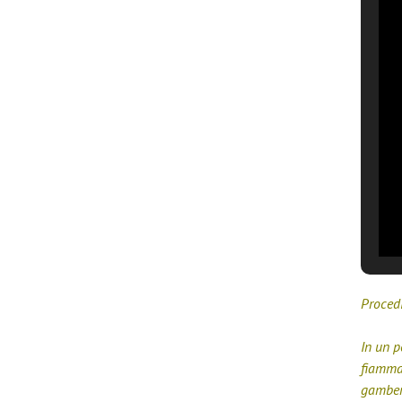
Proced
In un p
fiamma 
gamberi