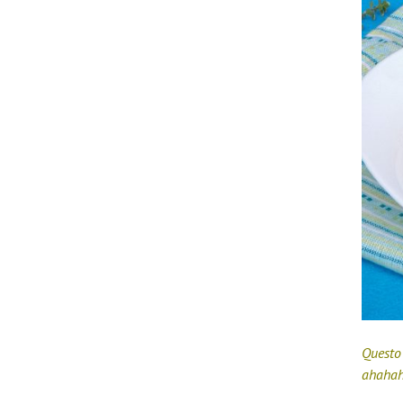
Qu
esto
ahahah