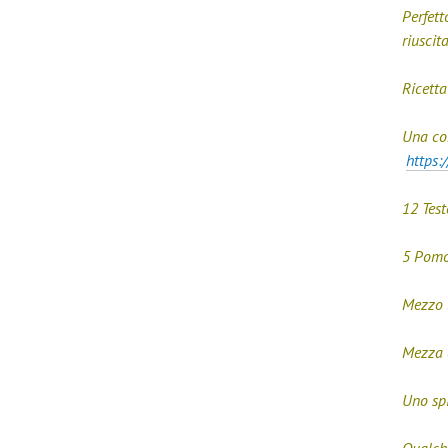
Perfett
riuscita
Ricetta
Una con
https:
12 Test
5 Pomo
Mezzo b
Mezza 
Uno spi