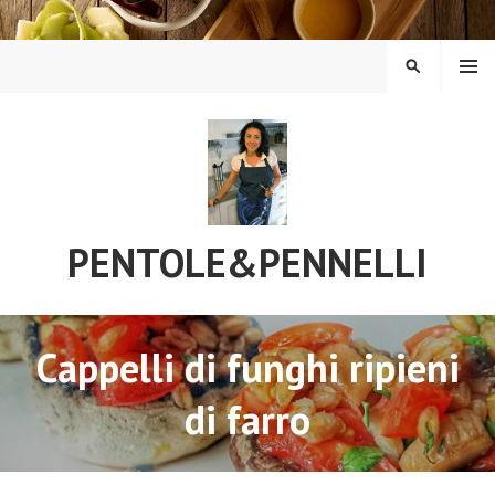
Vai
al
contenuto
MENU
CERCA
PENTOLE&PENNELLI
Cappelli di funghi ripieni
di farro