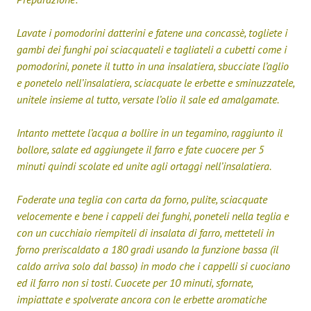
Lavate i pomodorini datterini e fatene una concassè, togliete i
gambi dei funghi poi sciacquateli e tagliateli a cubetti come i
pomodorini, ponete il tutto in una insalatiera, sbucciate l’aglio
e ponetelo nell’insalatiera, sciacquate le erbette e sminuzzatele,
unitele insieme al tutto, versate l’olio il sale ed amalgamate.
Intanto mettete l’acqua a bollire in un tegamino, raggiunto il
bollore, salate ed aggiungete il farro e fate cuocere per 5
minuti quindi scolate ed unite agli ortaggi nell’insalatiera.
Foderate una teglia con carta da forno, pulite, sciacquate
velocemente e bene i cappeli dei funghi, poneteli nella teglia e
con un cucchiaio riempiteli di insalata di farro, metteteli in
forno preriscaldato a 180 gradi usando la funzione bassa (il
caldo arriva solo dal basso) in modo che i cappelli si cuociano
ed il farro non si tosti. Cuocete per 10 minuti, sfornate,
impiattate e spolverate ancora con le erbette aromatiche