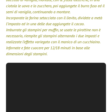
ciotola le uova e lo zucchero, poi aggiungete il burro fuso ed il
semi di vaniglia, continuando a montare.
Incorporate la farina setacciata con il lievito, dividete a metà
l’impasto ed in una delle due aggiungete il cacao.
Imburrate gli stampini per muffin, se usate le pirottine non è
necessario, riempite gli stampini alternando i due impasti e
realizzate l’effetto variegato con il manico di un cucchiaino.
Infornate e fate cuocere per 12/18 minuti in base alle
dimensioni degli stampini.