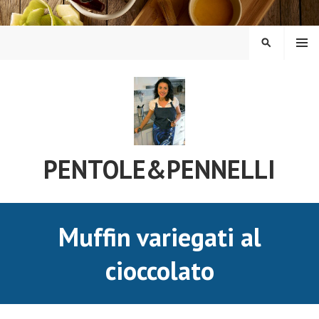
Vai
al
contenuto
MENU
CERCA
PENTOLE&PENNELLI
Muffin variegati al
cioccolato