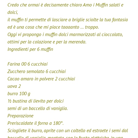
Credo che ormai è decisamente chiaro Amo i Muffin salati e
dolci,
il muffin ti permette di lasciare a briglie sciolte la tua fantasia
ed è una cosa che mi piace taaaanto … troppo.
Oggi vi propongo i muffin dolci marmorizzati al cioccolato,
ottimi per la colazione e per la merenda.
Ingredienti per 6 muffin
Farina 00 6 cucchiai
Zucchero semolato 6 cucchiai
Cacao amaro in polvere 2 cucchiai
uova 2
burro 100 g
½ bustina di lievito per dolci
semi di un baccello di vaniglia.
Preparazione
Preriscaldate il forno a 180°.
Sciogliete il burro, aprite con un coltello ed estraete i semi dal
baccello di vaniglia, montate, con le fruste elettriche, in una