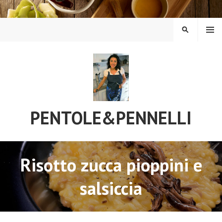
Vai
al
contenuto
MENU
CERCA
PENTOLE&PENNELLI
Risotto zucca pioppini e
salsiccia