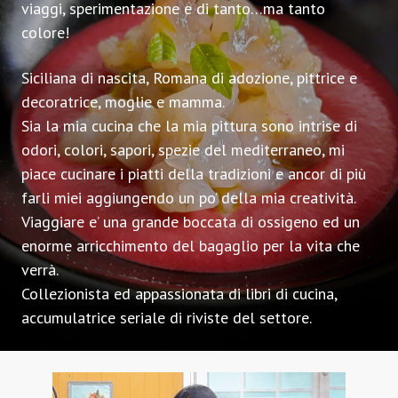
viaggi, sperimentazione e di tanto…ma tanto
colore!
Siciliana di nascita, Romana di adozione, pittrice e
decoratrice, moglie e mamma.
Sia la mia cucina che la mia pittura sono intrise di
odori, colori, sapori, spezie del mediterraneo, mi
piace cucinare i piatti della tradizioni e ancor di più
farli miei aggiungendo un po’ della mia creatività.
Viaggiare e’ una grande boccata di ossigeno ed un
enorme arricchimento del bagaglio per la vita che
verrà.
Collezionista ed appassionata di libri di cucina,
accumulatrice seriale di riviste del settore.