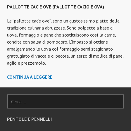
PALLOTTE CAC’E OVE (PALLOTTE CACIO E OVA)
Le “pallotte cac’e ove”, sono un gustosissimo piatto della
tradizione culinaria abruzzese. Sono polpette a base di
uova, formaggio e pane che sostituiscono così la carne,
condite con salsa di pomodoro. L’impasto si ottiene
amalgamando le uova col formaggio semi stagionato
grattugiato di vacca e di pecora, un terzo di mollica di pane,
aglio e prezzemolo.
PALLOTTE
CONTINUA A LEGGERE
CAC’E
OVE
Ricerca
(PALLOTTE
per:
CACIO
E
OVA)
PENTOLE E PENNELLI