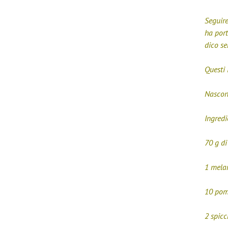
Seguire
ha port
dico se
Questi 
Nascon
Ingredi
70 g di
1 mela
10 pom
2 spicc