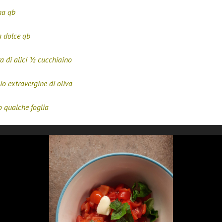
ma qb
a dolce qb
a di alici ½ cucchiaino
io extravergine di oliva
o qualche foglia