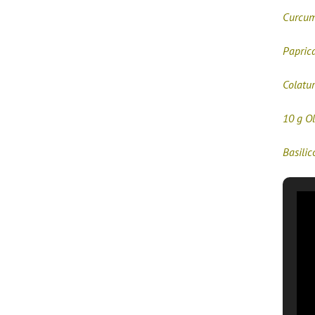
Curcu
Papric
Colatur
10 g Ol
Basilic