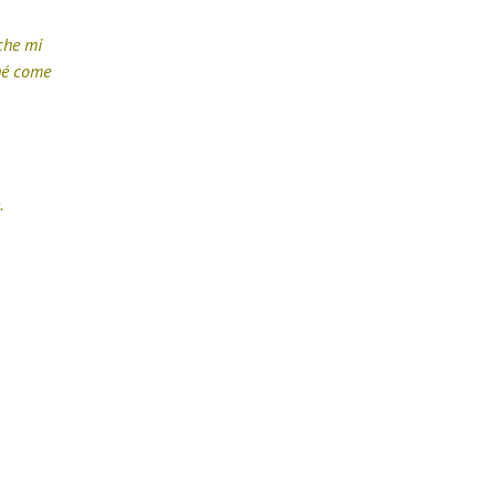
che mi
ché come
.