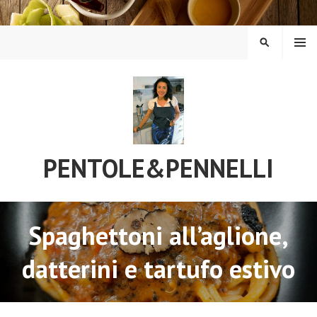
Vai
al
contenuto
MENU
CERCA
PENTOLE&PENNELLI
Spaghettoni all’aglione,
datterini e tartufo estivo