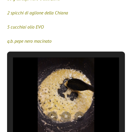
2 spicchi di aglione della Chiana
5 cucchiai olio EVO
q.b. pepe nero macinato