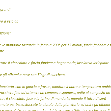
 grandi
ro a velo qb
azione:
e le mandorle tostatele in forno a 200° per 15 minuti, fatele freddare e t
te.
tare il cioccolato e fatelo fondere a bagnomaria, lasciatelo intiepidire.
 gli albumi a neve con 50 gr di zucchero.
lanetaria, con in gancio a frusta , montate il burro a temperatura ambi
zucchero fino ad ottenere un composto spumoso, unite al composto un 
lta , il cioccolato fuso e la farina di mandorle, quando il tutto di sarà
ato per bene, staccate la ciotola dalla planetaria ed unite gli albumi
 e mescolate con la leccarda dal basso verso l’alto fino a che non di 