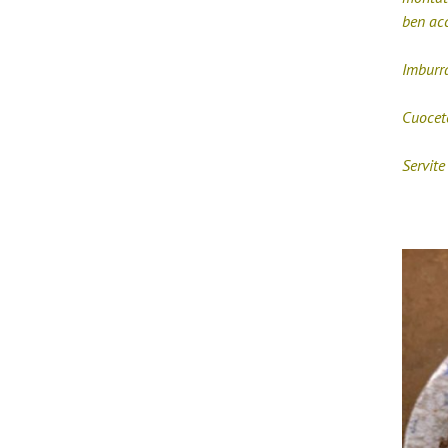
ben acc
Imburra
Cuocete
Servite