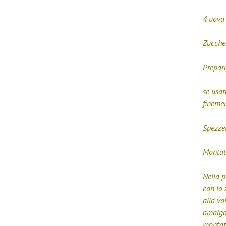
4 uova
Zucche
Prepar
se usat
finemen
Spezzet
Montate
Nella p
con lo 
alla vo
amalgam
montati