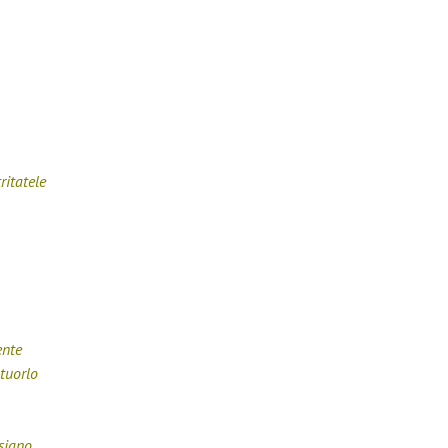
ritatele
ente
tuorlo
siano