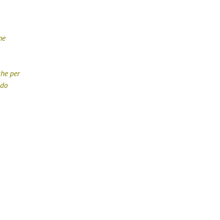
he
che per
ndo