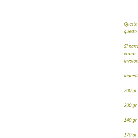
Questo 
questo 
Si narr
errore 
involo
Ingredi
200 gr
200 gr 
140 gr 
170 gr 