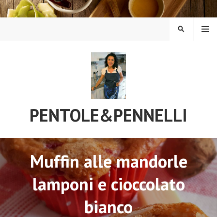
Vai
al
contenuto
MENU
CERCA
PENTOLE&PENNELLI
Muffin alle mandorle
lamponi e cioccolato
bianco