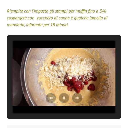
Riempite con l’impasto gli stampi per muffin fino a 3/4,
cospargete con zucchero di canna e qualche lamella di
mandorla, infornate per 18 minuti.