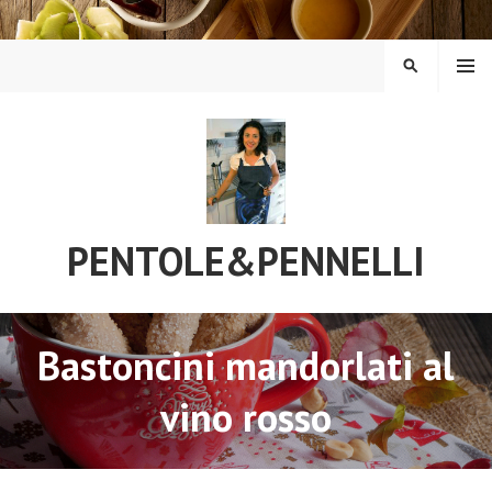
Vai
al
contenuto
MENU
CERCA
PENTOLE&PENNELLI
Bastoncini mandorlati al
vino rosso