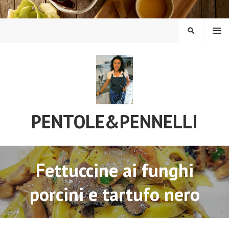
Vai
al
contenuto
MENU
CERCA
PENTOLE&PENNELLI
Fettuccine ai funghi
porcini e tartufo nero