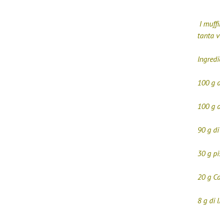
I muffi
tanta v
Ingredi
100 g d
100 g d
90 g d
30 g pi
20 g C
8 g di 