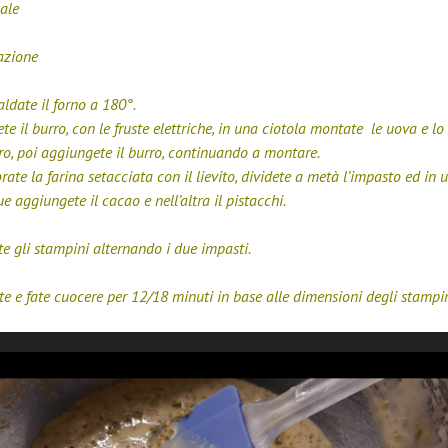
sale
azione
aldate il forno a 180°.
ete il burro, con le fruste elettriche, in una ciotola montate le uova e lo
o, poi aggiungete il burro, continuando a montare.
rate la farina setacciata con il lievito, dividete a metà l’impasto ed in 
ue aggiungete il cacao e nell’altra il pistacchi.
e gli stampini alternando i due impasti.
te e fate cuocere per 12/18 minuti in base alle dimensioni degli stampin