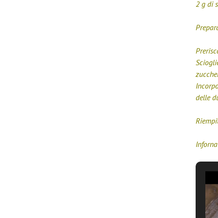
2 g di 
Prepar
Prerisc
Sciogli
zuccher
Incorpo
delle d
Riempit
Inforna