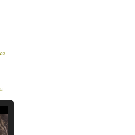
una
i.