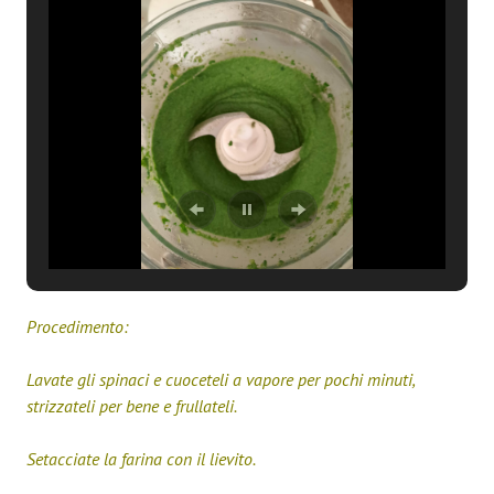
Procedimento:
Lavate gli spinaci e cuoceteli a vapore per pochi minuti,
strizzateli per bene e frullateli.
Setacciate la farina con il lievito.