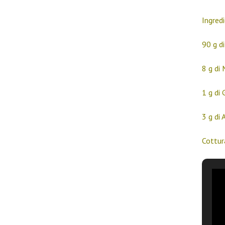
Ingredi
90 g d
8 g di 
1 g di
3 g di
Cottura