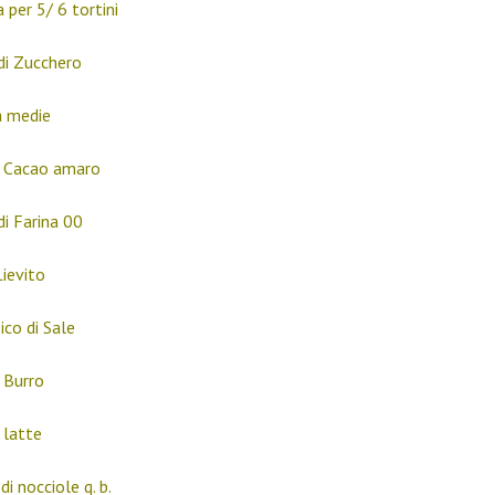
 per 5/ 6 tortini
di Zucchero
 medie
i Cacao amaro
di Farina 00
Lievito
ico di Sale
i Burro
 latte
i nocciole q. b.