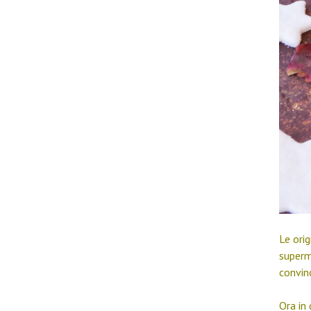
Le orig
superm
convinc
Ora in