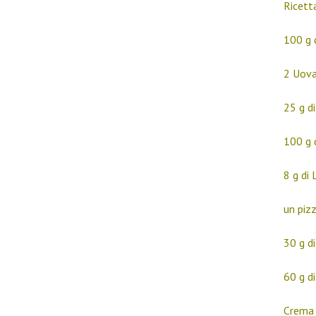
Ricetta
100 g 
2 Uova
25 g d
100 g 
8 g di 
un pizz
30 g d
60 g di
Crema d