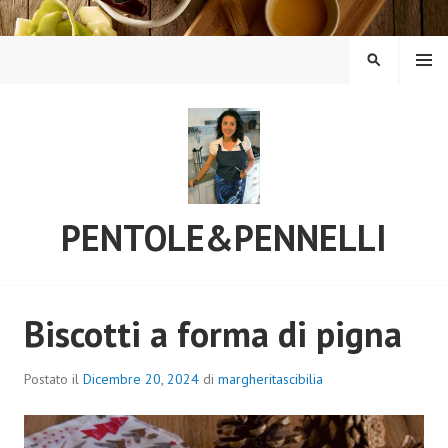
Vai
al
contenuto
MENU
CERCA
PENTOLE&PENNELLI
Biscotti a forma di pigna
Postato il
Dicembre 20, 2024
di
margheritascibilia