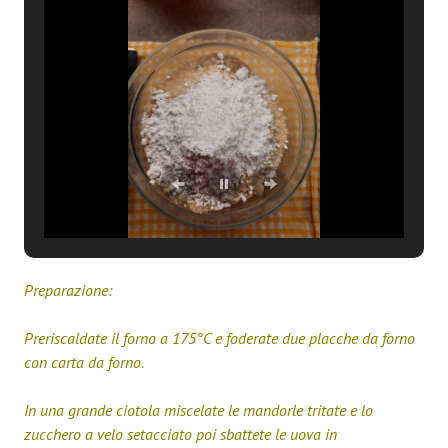
Preparazione:
Preriscaldate il forno a 175°C e foderate due placche da forno
con carta da forno.
In una grande ciotola miscelate le mandorle tritate e lo
zucchero a velo setacciato poi sbattete le uova in