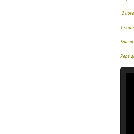
2 uov
1 scal
Sale q
Pepe q