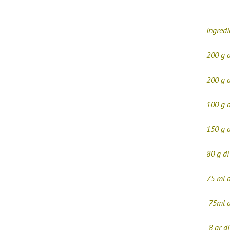
Ingredi
200 g d
200 g d
100 g 
150 g 
80 g di
75 ml d
75ml di
8 gr di