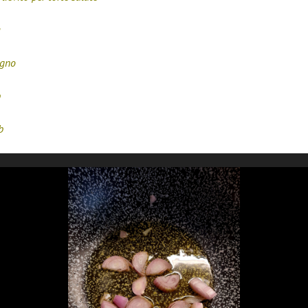
a
ogno
b
b