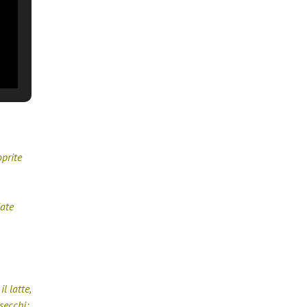
oprite
iate
l latte,
secchi: