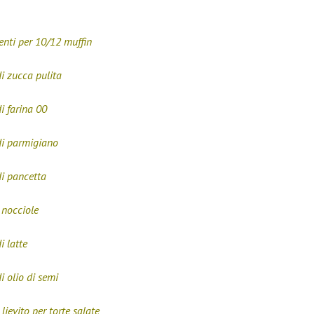
enti per 10/12 muffin
i zucca pulita
i farina 00
di parmigiano
di pancetta
 nocciole
i latte
 olio di semi
 lievito per torte salate