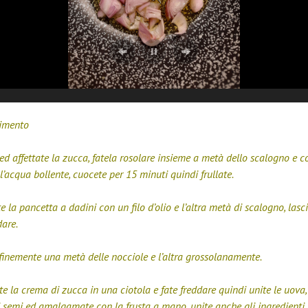
imento
ed affettate la zucca, fatela rosolare insieme a metà dello scalogno e c
l’acqua bollente, cuocete per 15 minuti quindi frullate.
e la pancetta a dadini con un filo d’olio e l’altra metà di scalogno, lasc
dare.
 finemente una metà delle nocciole e l’altra grossolanamente.
ite la crema di zucca in una ciotola e fate freddare quindi unite le uova, i
di semi ed amalgamate con la frusta a mano, unite anche gli ingredienti 