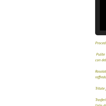
Proced
Pulite 
con del
Rosolat
raffred
Tritate
Trasfer
l’olio 