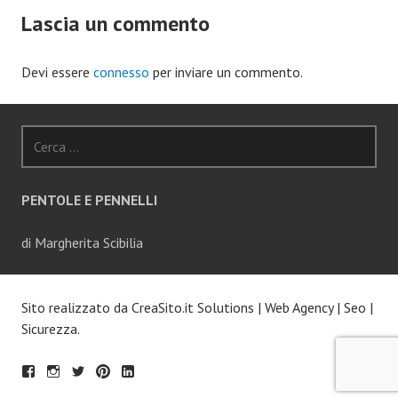
Lascia un commento
Devi essere
connesso
per inviare un commento.
Ricerca
per:
PENTOLE E PENNELLI
di Margherita Scibilia
Sito realizzato da
CreaSito.it Solutions
|
Web Agency
|
Seo
|
Sicurezza
.
F
S
T
PI
LI