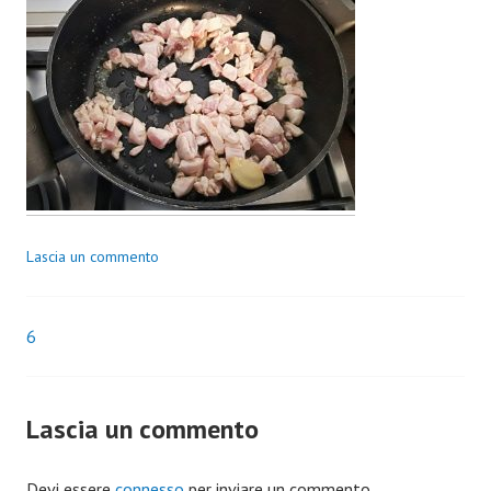
Lascia un commento
6
Navigazione
articoli
Lascia un commento
Devi essere
connesso
per inviare un commento.