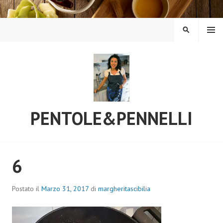
Vai
al
contenuto
MENU
CERCA
PENTOLE&PENNELLI
6
Postato il
Marzo 31, 2017
di
margheritascibilia