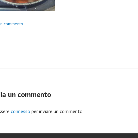
 un commento
igazione
coli
cia un commento
ssere
connesso
per inviare un commento.