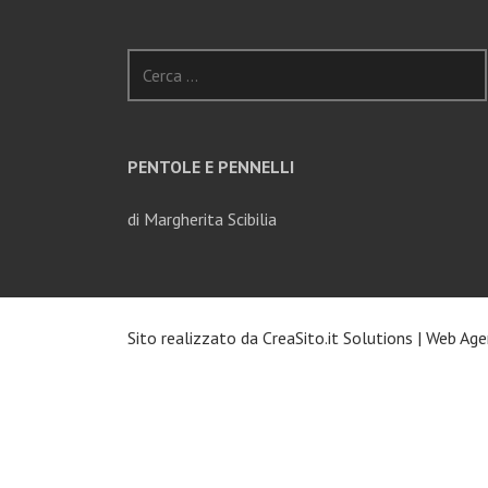
Ricerca
per:
PENTOLE E PENNELLI
di Margherita Scibilia
Sito realizzato da
CreaSito.it Solutions
|
Web Age