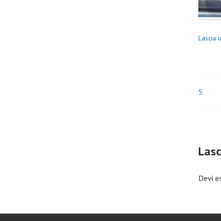
Lascia
5
Nav
arti
Las
Devi e