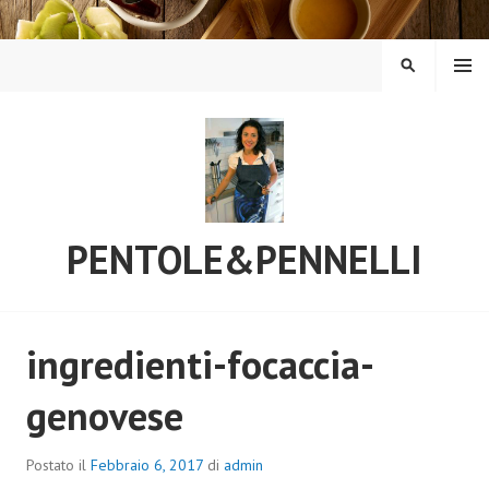
Vai
al
contenuto
MENU
CERCA
PENTOLE&PENNELLI
ingredienti-focaccia-
genovese
Postato il
Febbraio 6, 2017
di
admin