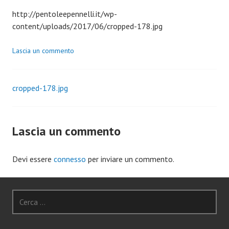
http://pentoleepennelli.it/wp-
content/uploads/2017/06/cropped-178.jpg
Lascia un commento
cropped-178.jpg
Navigazione
articoli
Lascia un commento
Devi essere
connesso
per inviare un commento.
Ricerca
per: