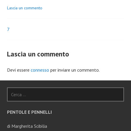
Lascia un commento
7
Navigazione
articoli
Lascia un commento
Devi essere
connesso
per inviare un commento.
Ricerca
per:
PENTOLE E PENNELLI
di Margherita Scibilia