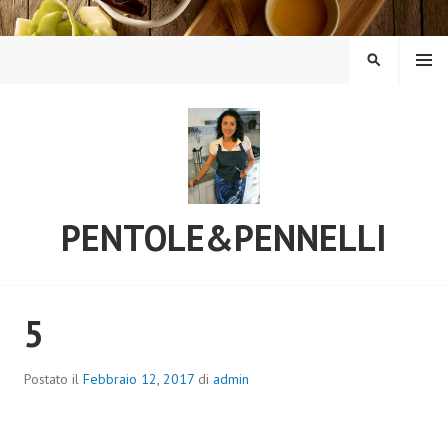
Vai
al
contenuto
MENU
CERCA
PENTOLE&PENNELLI
5
Postato il
Febbraio 12, 2017
di
admin