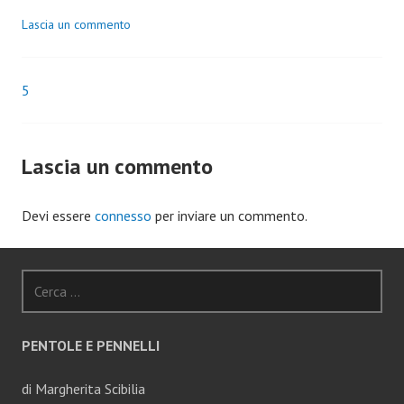
Lascia un commento
5
Navigazione
articoli
Lascia un commento
Devi essere
connesso
per inviare un commento.
Ricerca
per:
PENTOLE E PENNELLI
di Margherita Scibilia