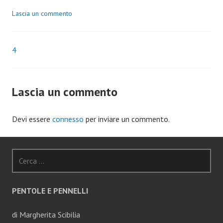
Lascia un commento
4
Navigazione
articoli
Lascia un commento
Devi essere
connesso
per inviare un commento.
Ricerca
per:
PENTOLE E PENNELLI
di Margherita Scibilia